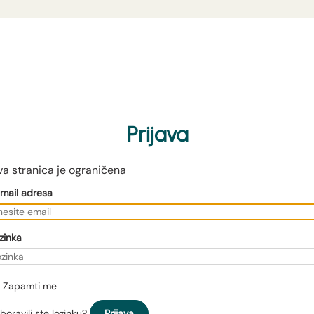
Prijava
a stranica je ograničena
mail adresa
zinka
Zapamti me
boravili ste lozinku?