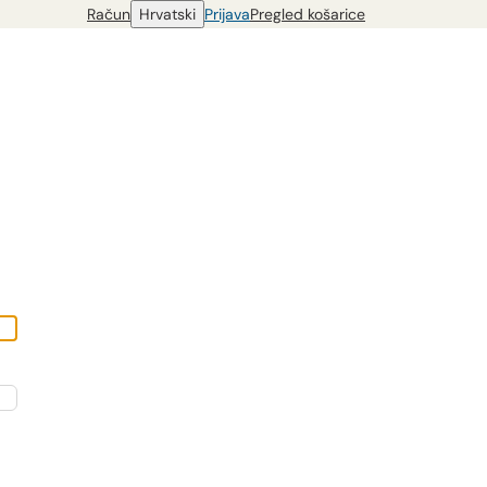
Račun
Hrvatski
Prijava
Pregled košarice