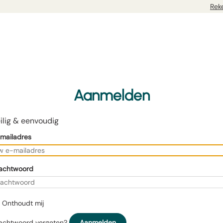
Rek
Aanmelden
ilig & eenvoudig
mailadres
achtwoord
Onthoudt mij
chtwoord vergeten?