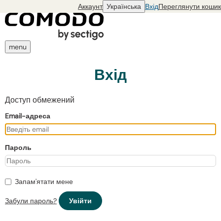
Аккаунт
Українська
Вхід
Переглянути кошик
menu
Вхід
Доступ обмежений
Email-адреса
Пароль
Запам'ятати мене
Забули пароль?